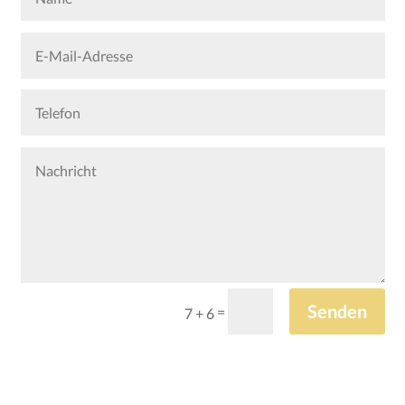
Senden
=
7 + 6